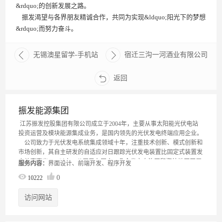
&rdquo;的创新发展之路。
振发渴望与各界朋友精诚合作，共同为实现&ldquo;阳光下的梦想
&rdquo;而努力奋斗。
无锡澳星留学-手机站
宿迁三沟一河酒业有限公司
返回
振发能源集团
江苏振发控股集团有限公司成立于2004年，主要从事太阳能光伏电站
投资运营及模块能源集成业务，是国内领先的光伏发电终端应用企业。
公司致力于光伏发电系统集成领域十年，注重技术创新、模式创新和
市场创新，其自主研发的自适应对日跟踪光伏发电装置比固定式装置发
电效率高出25%以上，公司已在国内30几个省市自治区和海外地区开展
服务内容：
界面设计、前端开发、程序开发
业务，目前已并网、在建及储备项目累计装机量接近3000MW。公司在
0
10222
大型地面电站领域积极打造&ldquo;东部沿海千里绿色电力走廊&rdquo;
和&ldquo;西部绿色电力丝绸之路&rdquo;；在分布式发电领域打造
访问网站
&ldquo;新能源、新生活、新城镇&rdquo;的创新发展之路。
振发渴望与各界朋友精诚合作，共同为实现&ldquo;阳光下的梦想
&rdquo;而努力奋斗。