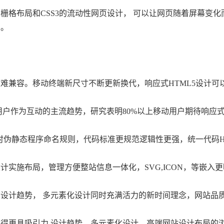
栅格布局和CSS3的流动性网页设计， 可以让网页随着屏幕变
法。
难兼容。移动终端新尺寸不断更新换代，响应式HTML5设计可
用户作为互动的主流趋势，研究表明80%以上移动用户期待响应
时伪静态程序命名规则，代码标准更规范逻辑性更强，统一代码H
实施布局，管理方便整站信息一体化，SVG,ICON，等嵌入
设计趋势， 多元素化设计同时充满活力的新时间理念，网站品
得更具吸引力 设计趋势，多元素化设计，高端网站设计布局的